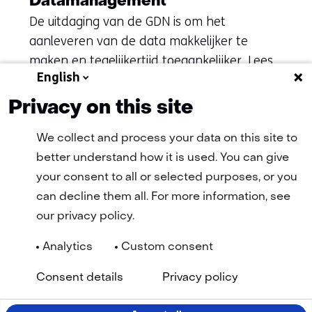
Datamanagement
De uitdaging van de GDN is om het
aanleveren van de data makkelijker te
maken en tegelijkertijd toegankelijker. Lees
English
op deze pagina hoe wij dit doen.
Privacy on this site
We collect and process your data on this site to
better understand how it is used. You can give
your consent to all or selected purposes, or you
can decline them all. For more information, see
our privacy policy.
Analytics
Custom consent
Navigatie
Algemene Voorwaarden
Cookie statement
(opent
(ope
Privacy statement
Disclaimer
Toegankelijkheid
TNO
Consent details
Privacy policy
in
in
Geselecteerde
NL
nieuw
nie
venster)
vens