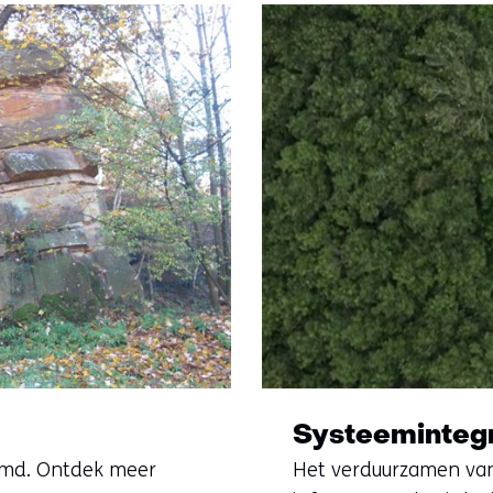
Systeemintegr
emd. Ontdek meer
Het verduurzamen va