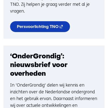
TNO. Zij helpen je graag verder met al je
vragen.
(opent
Persvoorlichting TNO
in
nieuw
venster)
(verwijst
naar
een
‘OnderGrondig’:
andere
website)
nieuwsbrief voor
overheden
In 'OnderGrondig' delen wij kennis en
inzichten over de Nederlandse ondergrond
en het gebruik ervan. Daarnaast informeren
wij over actuele ontwikkelingen en