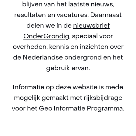
in
blijven van het laatste nieuws,
nieuw
resultaten en vacatures. Daarnaast
venster)
delen we in de
nieuwsbrief
(verwijst
OnderGrondig
, speciaal voor
naar
overheden, kennis en inzichten over
een
de Nederlandse ondergrond en het
andere
gebruik ervan.
website)
Informatie op deze website is mede
mogelijk gemaakt met rijksbijdrage
voor het Geo Informatie Programma.