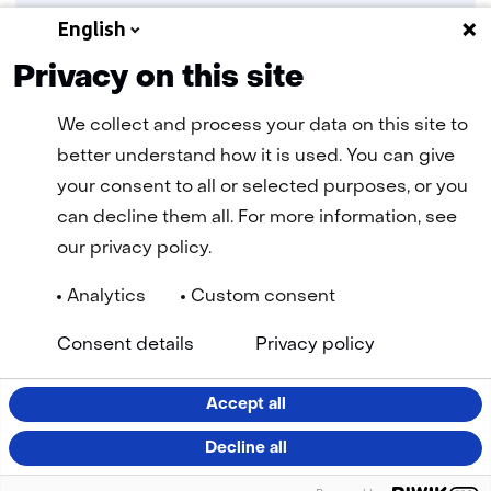
praktijkvoorbeelden.
English
Privacy on this site
Lees meer en meld je aan
We collect and process your data on this site to
better understand how it is used. You can give
your consent to all or selected purposes, or you
can decline them all. For more information, see
our privacy policy.
Analytics
Custom consent
Navigatie
Algemene Voorwaarden
Cookie statement
(opent
(ope
Privacy statement
Disclaimer
Toegankelijkheid
TNO
Consent details
Privacy policy
in
in
Geselecteerde
NL
nieuw
nie
venster)
vens
taal:
Accept all
LinkedIn
Facebook
YouTube
Instagram
Decline all
(opent
(opent
(opent
(opent