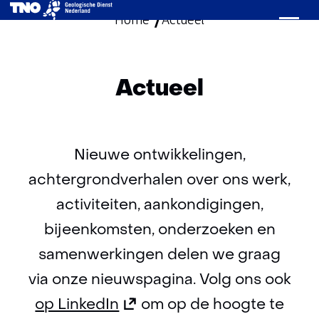
Home
Actueel
Ga
naar
de
inhoud
Actueel
Nieuwe ontwikkelingen,
achtergrondverhalen over ons werk,
activiteiten, aankondigingen,
bijeenkomsten, onderzoeken en
samenwerkingen delen we graag
via onze nieuwspagina. Volg ons ook
(opent
op LinkedIn
om op de hoogte te