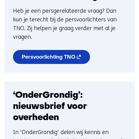
Heb je een persgerelateerde vraag? Dan
kun je terecht bij de persvoorlichters van
TNO. Zij helpen je graag verder met al je
vragen.
(opent
Persvoorlichting TNO
in
nieuw
venster)
(verwijst
naar
een
‘OnderGrondig’:
andere
website)
nieuwsbrief voor
overheden
In 'OnderGrondig' delen wij kennis en