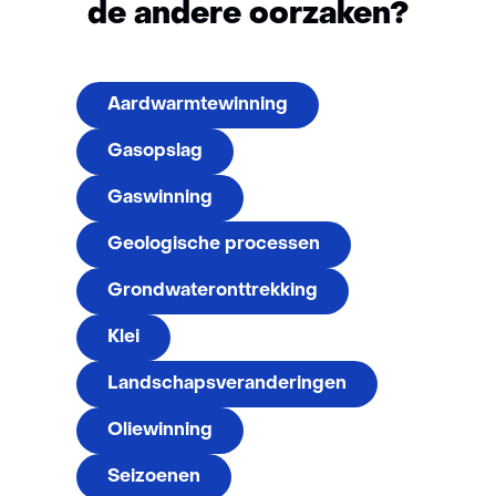
de andere oorzaken?
Meteen
Aardwarmtewinning
door
naar
Gasopslag
een
van
Gaswinning
de
Geologische processen
andere
oorzaken?
Grondwateronttrekking
Klei
Landschapsveranderingen
Oliewinning
Seizoenen