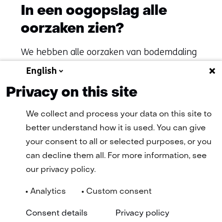
In een oogopslag alle
oorzaken zien?
We hebben alle oorzaken van bodemdaling
en -stijging voor je in kaart gebracht.
English
Privacy on this site
Oorzaken bodemdaling en -stijging
We collect and process your data on this site to
better understand how it is used. You can give
your consent to all or selected purposes, or you
can decline them all. For more information, see
our privacy policy.
Analytics
Custom consent
Navigatie
Algemene Voorwaarden
Cookie statement
(opent
(ope
Consent details
Privacy policy
Privacy statement
Disclaimer
Toegankelijkheid
TNO
in
in