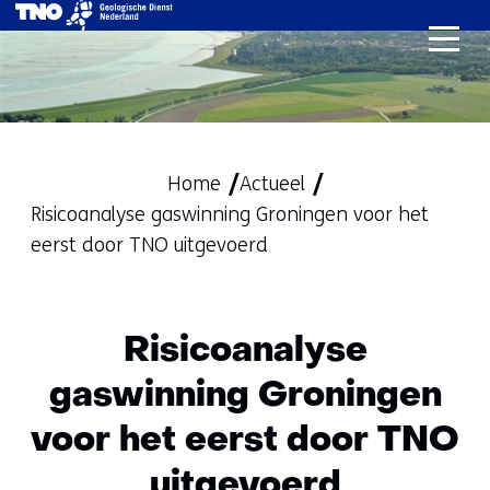
Ga
naar
de
inhoud
Home
Actueel
Risicoanalyse gaswinning Groningen voor het
eerst door TNO uitgevoerd
Risicoanalyse
gaswinning Groningen
voor het eerst door TNO
uitgevoerd