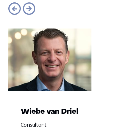
Sla
navigatie
over
(Wil
je
meer
informatie?)
Wiebe van Driel
Functie:
Consultant