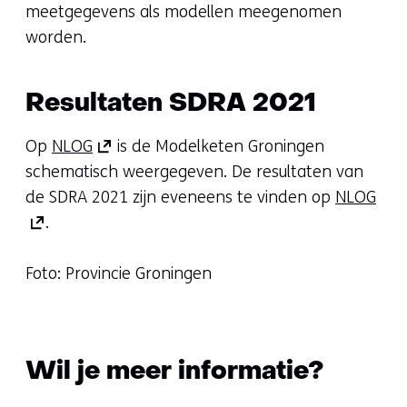
meetgegevens als modellen meegenomen
worden.
Resultaten SDRA 2021
(opent
Op
NLOG
is de Modelketen Groningen
in
schematisch weergegeven. De resultaten van
nieuw
(op
de SDRA 2021 zijn eveneens te vinden op
NLOG
venster)
in
.
(verwijst
nie
naar
vens
Foto: Provincie Groningen
een
(ver
andere
naa
website)
een
Wil je meer informatie?
and
webs