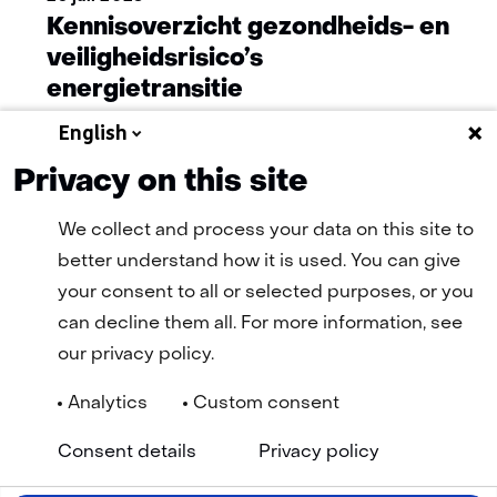
Kennisoverzicht gezondheids- en
veiligheidsrisico’s
energietransitie
English
Privacy on this site
Meer nieuws
We collect and process your data on this site to
better understand how it is used. You can give
your consent to all or selected purposes, or you
can decline them all. For more information, see
our privacy policy.
Analytics
Custom consent
Navigatie
Algemene Voorwaarden
Cookie statement
(opent
(ope
Consent details
Privacy policy
Privacy statement
Disclaimer
Toegankelijkheid
TNO
in
in
Geselecteerde
NL
nieuw
nie
venster)
vens