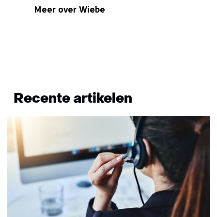
Specialisatie
Meer over Wiebe
niet
bekend
Terug
naar
Recente artikelen
navigatie
(Wil
je
meer
informatie?)