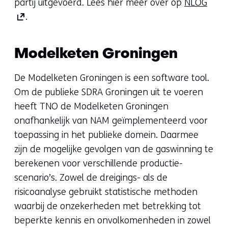
(ope
partij uitgevoerd. Lees hier meer over op
NLOG
in
.
nieu
vens
Modelketen Groningen
(verw
naar
De Modelketen Groningen is een software tool.
een
Om de publieke SDRA Groningen uit te voeren
ande
heeft TNO de Modelketen Groningen
webs
onafhankelijk van NAM geïmplementeerd voor
toepassing in het publieke domein. Daarmee
zijn de mogelijke gevolgen van de gaswinning te
berekenen voor verschillende productie-
scenario’s. Zowel de dreigings- als de
risicoanalyse gebruikt statistische methoden
waarbij de onzekerheden met betrekking tot
beperkte kennis en onvolkomenheden in zowel