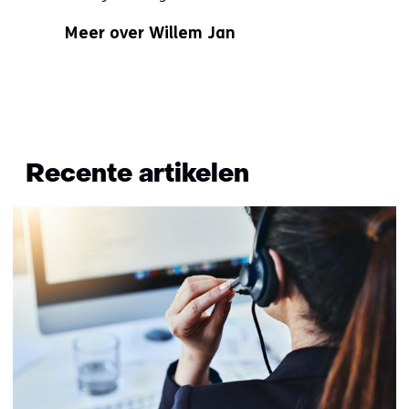
Specialisatie
Meer over Willem Jan
niet
bekend
Terug
naar
Recente artikelen
navigatie
(Wil
je
meer
informatie?)