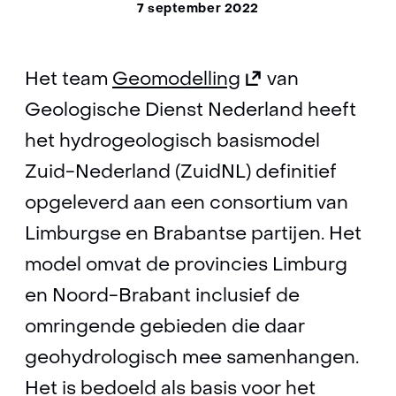
7 september 2022
(opent
Het team
Geomodelling
van
in
Geologische Dienst Nederland heeft
nieuw
het hydrogeologisch basismodel
venster)
Zuid-Nederland (ZuidNL) definitief
(verwijst
opgeleverd aan een consortium van
naar
Limburgse en Brabantse partijen. Het
een
model omvat de provincies Limburg
andere
en Noord-Brabant inclusief de
website)
omringende gebieden die daar
geohydrologisch mee samenhangen.
Het is bedoeld als basis voor het