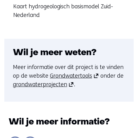
Kaart hydrogeologisch basismodel Zuid-
Nederland
Wil je meer weten?
Meer informatie over dit project is te vinden
(opent
op de website
Grondwatertools
onder de
(opent
in
grondwaterprojecten
.
in
nieuw
nieuw
venster)
venster)
(verwijst
(verwijst
naar
Wil je meer informatie?
naar
een
een
andere