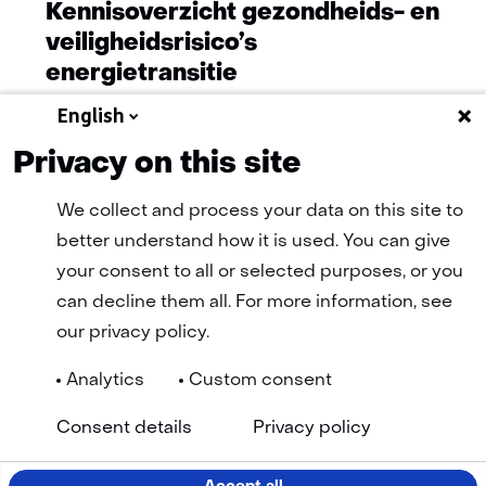
Kennisoverzicht gezondheids- en
veiligheidsrisico’s
energietransitie
English
Privacy on this site
Meer nieuws
We collect and process your data on this site to
better understand how it is used. You can give
your consent to all or selected purposes, or you
can decline them all. For more information, see
our privacy policy.
Analytics
Custom consent
Navigatie
Algemene Voorwaarden
Cookie statement
(opent
(ope
Consent details
Privacy policy
Privacy statement
Disclaimer
Toegankelijkheid
TNO
in
in
Geselecteerde
NL
nieuw
nie
venster)
vens
taal: