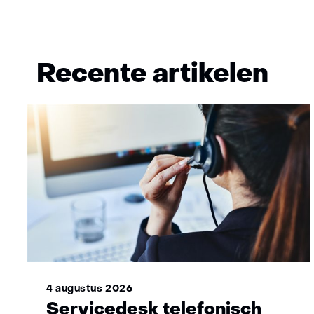
Meer
niet
over
bekend
Mirjam
Recente artikelen
4 augustus 2026
Servicedesk telefonisch