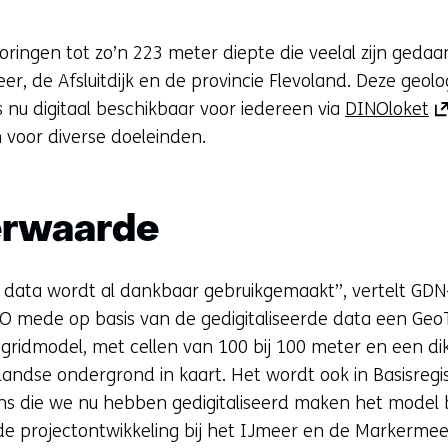
ringen tot zo’n 223 meter diepte die veelal zijn geda
r, de Afsluitdijk en de provincie Flevoland. Deze geolo
(o
s nu digitaal beschikbaar voor iedereen via
DINOloket
in
voor diverse doeleinden.
ni
ve
(v
erwaarde
na
e
e data wordt al dankbaar gebruikgemaakt”, vertelt GDN
an
TNO mede op basis van de gedigitaliseerde data een G
we
t gridmodel, met cellen van 100 bij 100 meter en een di
andse ondergrond in kaart. Het wordt ook in Basisregi
 die we nu hebben gedigitaliseerd maken het model 
de projectontwikkeling bij het IJmeer en de Markermeer