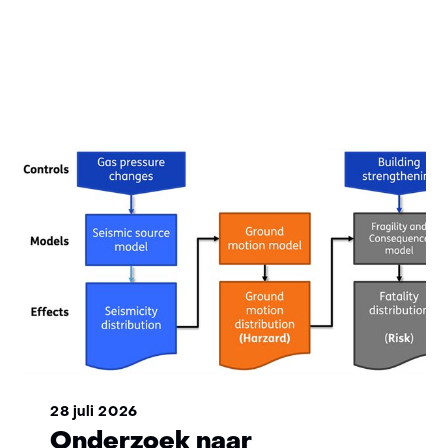
Terug
naar
navigatie
(Wil
je
meer
informatie?)
28 juli 2026
Onderzoek naar