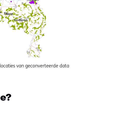
 locaties van geconverteerde data
ie?
Sla