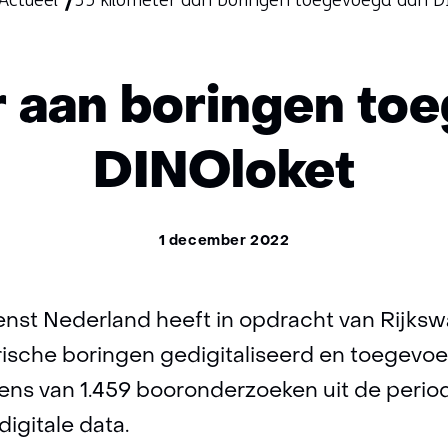
Actueel
35 kilometer aan boringen toegevoegd aan D
r aan boringen to
DINOloket
1 december 2022
nst Nederland heeft in opdracht van Rijkswa
orische boringen gedigitaliseerd en toegevo
ns van 1.459 booronderzoeken uit de period
digitale data.