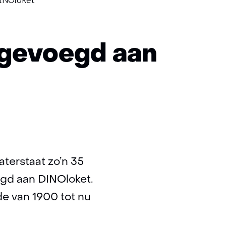
INOloket
egevoegd aan
terstaat zo’n 35
egd aan DINOloket.
e van 1900 tot nu