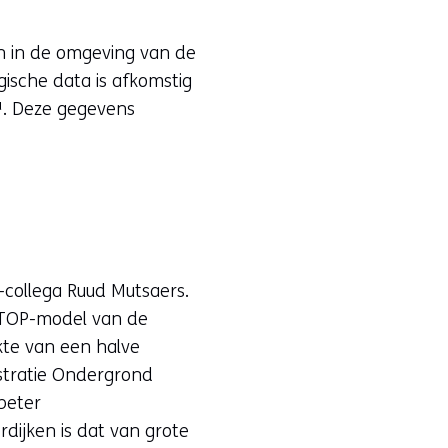
an in de omgeving van de
gische data is afkomstig
pent
. Deze gegevens
euw
nster)
erwijst
ar
en
-collega Ruud Mutsaers.
dere
eoTOP-model van de
bsite)
kte van een halve
stratie Ondergrond
beter
dijken is dat van grote