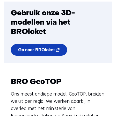
Gebruik onze 3D-
modellen via het
BROloket
(opent
Ga naar BROloket
in
nieuw
venster)
(verwijst
naar
een
BRO GeoTOP
andere
website)
Ons meest ondiepe model, GeoTOP, breiden
we uit per regio. We werken daarbij in
overleg met het ministerie van
Binnenlandse Zaken en Koninkrijksrelaties