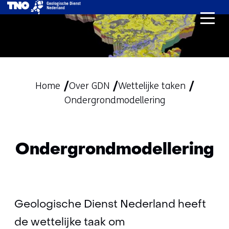
Ga
naar
de
inhoud
Home
Over GDN
Wettelijke taken
Ondergrondmodellering
Ondergrondmodellering
Geologische Dienst Nederland heeft
de wettelijke taak om