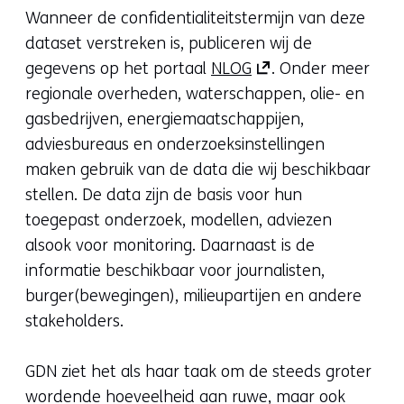
Wanneer de confidentialiteitstermijn van deze
dataset verstreken is, publiceren wij de
(opent
gegevens op het portaal
NLOG
. Onder meer
in
regionale overheden, waterschappen, olie- en
nieuw
gasbedrijven, energiemaatschappijen,
venster)
adviesbureaus en onderzoeksinstellingen
(verwijst
maken gebruik van de data die wij beschikbaar
naar
stellen. De data zijn de basis voor hun
een
toegepast onderzoek, modellen, adviezen
andere
alsook voor monitoring. Daarnaast is de
website)
informatie beschikbaar voor journalisten,
burger(bewegingen), milieupartijen en andere
stakeholders.
GDN ziet het als haar taak om de steeds groter
wordende hoeveelheid aan ruwe, maar ook