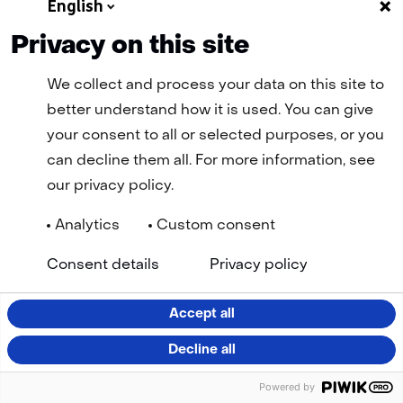
English
Privacy on this site
We collect and process your data on this site to
better understand how it is used. You can give
Terug
your consent to all or selected purposes, or you
naar
can decline them all. For more information, see
navigatie
our privacy policy.
(Wil
je
Analytics
Custom consent
Navigatie
Algemene Voorwaarden
Cookie statement
meer
(opent
(ope
Privacy statement
Disclaimer
Toegankelijkheid
TNO
Consent details
Privacy policy
informatie?)
in
in
Geselecteerde
NL
nieuw
nie
venster)
vens
taal:
Accept all
LinkedIn
Facebook
YouTube
Instagram
Decline all
(opent
(opent
(opent
(opent
Powered by